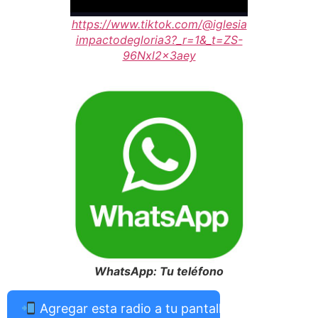
https://www.tiktok.com/@iglesia
impactodegloria3?_r=1&_t=ZS-
96Nxl2x3aey
WhatsApp: Tu teléfono
Agregar esta radio a tu pantalla de inicio